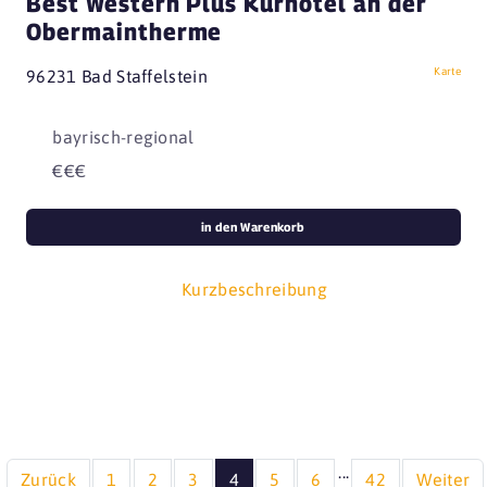
Best Western Plus Kurhotel an der
Obermaintherme
Karte
96231 Bad Staffelstein
bayrisch-regional
€€€
in den Warenkorb
Kurzbeschreibung
...
Zurück
1
2
3
4
5
6
42
Weiter