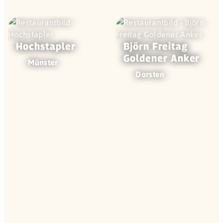
Hoch­stapler
Björn Freitag
Goldener Anker
Münster
Dorsten