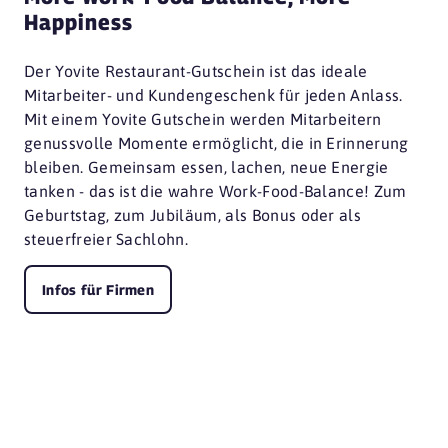
44807 Bochum
Happiness
Livingroom
44787 Bochum
Der Yovite Restaurant-Gutschein ist das ideale
Mitarbeiter- und Kundengeschenk für jeden Anlass.
NORDSEE
Mit einem Yovite Gutschein werden Mitarbeitern
44787 Bochum
genussvolle Momente ermöglicht, die in Erinnerung
NORDSEE
bleiben. Gemeinsam essen, lachen, neue Energie
44791 Bochum
tanken - das ist die wahre Work-Food-Balance! Zum
Geburtstag, zum Jubiläum, als Bonus oder als
NORDSEE
steuerfreier Sachlohn.
44787 Bochum
NORDSEE
Infos für Firmen
44791 Bochum
Oveney
44797 Bochum
WonderWaffel Bochum
44787 Bochum