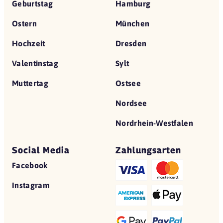
Geburtstag
Hamburg
Hans im Glück
44137 Dortmund
Ostern
München
Hopfen & Salz
Hochzeit
Dresden
44388 Dortmund
Valentinstag
Sylt
L'Osteria
44137 Dortmund
Muttertag
Ostsee
L'Osteria
Nordsee
44269 Dortmund
Nordrhein-Westfalen
Maloa
44135 Dortmund
Social Media
Zahlungsarten
NORDSEE
Facebook
44137 Dortmund
Instagram
OISHINBO
44135 Dortmund
Ringhotel Drees