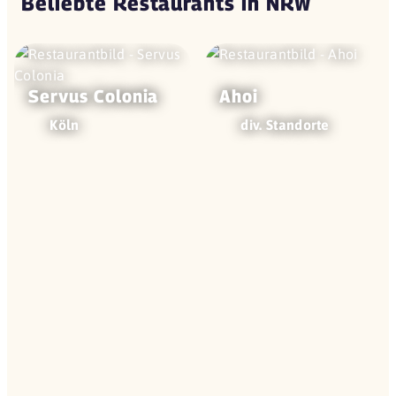
Beliebte Restaurants in NRW
Servus Colonia
Ahoi
Köln
div. Standorte