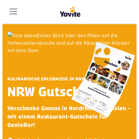
KULINARISCHE ERLEBNISSE IN NRW
NRW Gutschein
Verschenke Genuss in Nordrhein-Westfalen –
mit einem Restaurant-Gutschein für
Genießer!