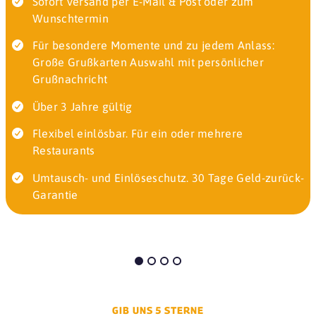
Sofort Versand per E-Mail & Post oder zum
50181 Bedburg
Wunschtermin
Coffee Fellows
Für besondere Momente und zu jedem Anlass:
50181 Bedburg
Große Grußkarten Auswahl mit persönlicher
Grußnachricht
Donna Rosa
50129 Bergheim
Über 3 Jahre gültig
Hacienda
Flexibel einlösbar. Für ein oder mehrere
51467 Bergisch Gladbach
Restaurants
La Posada
Umtausch- und Einlöseschutz. 30 Tage Geld-zurück-
51465 Bergisch Gladbach
Garantie
Malteser Komturei
51465 Bergisch Gladbach
Waldstuben
51429 Bergisch Gladbach
Alt-Schildesche
GIB UNS 5 STERNE
33611 Bielefeld