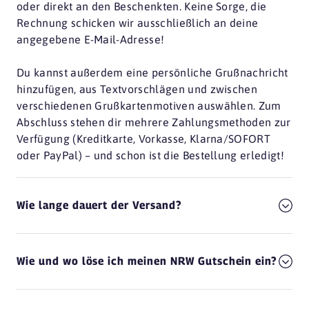
oder direkt an den Beschenkten. Keine Sorge, die
53121 Bonn
Rechnung schicken wir ausschließlich an deine
angegebene E-Mail-Adresse!
Casa D'Olid
53115 Bonn
Du kannst außerdem eine persönliche Grußnachricht
Elefant
hinzufügen, aus Textvorschlägen und zwischen
53111 Bonn
verschiedenen Grußkartenmotiven auswählen. Zum
Abschluss stehen dir mehrere Zahlungsmethoden zur
Forissimo
Verfügung (Kreditkarte, Vorkasse, Klarna/SOFORT
53113 Bonn
oder PayPal) – und schon ist die Bestellung erledigt!
Hans im Glück
53225 Bonn
Wie lange dauert der Versand?
Insel
53177 Bonn
Janny's Eis
Wie und wo löse ich meinen NRW Gutschein ein?
53173 Bonn
L'Osteria
53227 Bonn