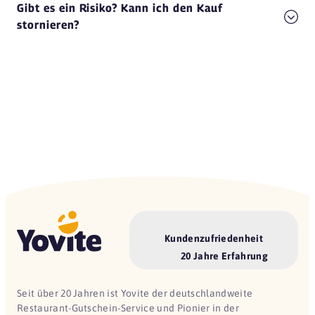
Gibt es ein Risiko? Kann ich den Kauf
stornieren?
L'Osteria
53111 Bonn
L'Osteria Bonn
53113 Bonn
Maloa
53111 Bonn
NORDSEE
53177 Bonn
NORDSEE
53111 Bonn
Redüttchen
Kundenzufriedenheit
53177 Bonn
20 Jahre Erfahrung
Taj India
Seit über 20 Jahren ist Yovite der deutschlandweite
53111 Bonn
Restaurant-Gutschein-Service und Pionier in der