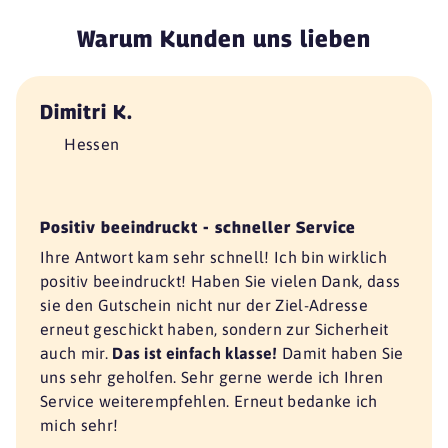
Block House
Warum Kunden uns lieben
33602 Bielefeld
BRENNER HOTEL
Dimitri K.
33607 Bielefeld
Hessen
Hans im Glück
33602 Bielefeld
Kachelhaus
Positiv beeindruckt - schneller Service
33602 Bielefeld
Ihre Antwort kam sehr schnell! Ich bin wirklich
L'Osteria
positiv beeindruckt! Haben Sie vielen Dank, dass
33602 Bielefeld
sie den Gutschein nicht nur der Ziel-Adresse
erneut geschickt haben, sondern zur Sicherheit
NORDSEE
auch mir.
Das ist einfach klasse!
Damit haben Sie
33602 Bielefeld
uns sehr geholfen. Sehr gerne werde ich Ihren
SUSHIdeluxe Ghostkitchen
Service weiterempfehlen. Erneut bedanke ich
33611 Bielefeld
mich sehr!