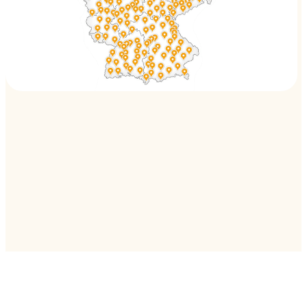
59821 Arnsberg
Ratskeller
59821 Arnsberg
Ikenmeyer
33014 Bad Driburg-Neuenheerse
Kleins Wiese
57392 Bad Fredeburg
NORDSEE
32547 Bad Oeynhausen
Akaiten
32105 Bad Salzuflen
Der Lippische Hof
32105 Bad Salzuflen
Hofbräu am Ostertor
32105 Bad Salzuflen