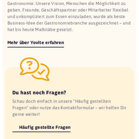
TAO
Gastronomie. Unsere Vision, Menschen die Möglichkeit zu
53175 Bonn
geben, Freunde, Geschäftspartner oder Mitarbeiter flexibel
und unkompliziert zum Essen einzuladen, wurde als beste
Wiener Feinbäcker Heberer
Business-Idee der Gastronomiebranche ausgezeichnet – und
53111 Bonn
hat bis heute Maßstäbe gesetzt.
Wonderwaffel Bonn
Mehr über Yovite erfahren
53111 Bonn
L'Osteria
53332 Bornheim
Coffee Fellows
46242 Bottrop
Du hast noch Fragen?
Balthasar Neumann
Schau doch einfach in unsere "Häufig gestellten
50321 Brühl (Rheinland)
Fragen" oder nutze das Kontaktformular – wir helfen Dir
gerne weiter!
L'Osteria
44577 Castrop-Rauxel
Häufig gestellte Fragen
Keull