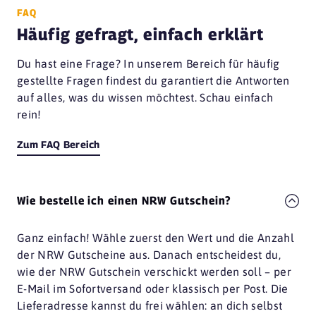
FAQ
YORMA'S Bochum
44787 Bochum
Häufig gefragt, einfach erklärt
Zum Grünen Gaul
Du hast eine Frage? In unserem Bereich für häufig
44789 Bochum
gestellte Fragen findest du garantiert die Antworten
auf alles, was du wissen möchtest. Schau einfach
Ahoi Bonn
rein!
53111 Bonn
Café Nova
Zum FAQ Bereich
53111 Bonn
Café Nova
Wie bestelle ich einen NRW Gutschein?
53111 Bonn
Café Nova
Ganz einfach! Wähle zuerst den Wert und die Anzahl
53111 Bonn
der NRW Gutscheine aus. Danach entscheidest du,
wie der NRW Gutschein verschickt werden soll – per
Café Nova
53111 Bonn
E-Mail im Sofortversand oder klassisch per Post. Die
Lieferadresse kannst du frei wählen: an dich selbst
Casa D'Olid