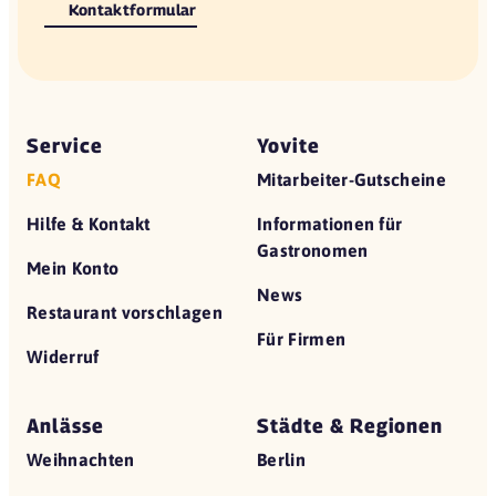
48653 Coesfeld
Kontaktformular
Hirschsprung
32760 Detmold
L'Osteria
46434 Dinslaken
Service
Yovite
FAQ
Mitarbeiter-Gutscheine
L'Osteria
41540 Dormagen
Hilfe & Kontakt
Informationen für
Gastronomen
Goldener Anker
Mein Konto
46282 Dorsten
News
Restaurant vorschlagen
Coffee Fellows
Für Firmen
44289 Dortmund
Widerruf
Coffee Fellows
44137 Dortmund
Anlässe
Städte & Regionen
Coffee Fellows
Weihnachten
Berlin
44137 Dortmund