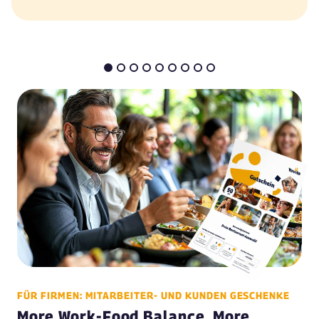
Sushifreunde
33611 Bielefeld
Abel
44894 Bochum
Beckmannshof
44866 Bochum
Franz Ferdinand
44791 Bochum
Hans im Glück
44787 Bochum
L'Osteria
44791 Bochum
L'Osteria Bochum
44787 Bochum
FÜR FIRMEN: MITARBEITER- UND KUNDEN GESCHENKE
Lisas Palmengarten
More Work-Food Balance, More