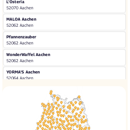
L'Osteria
52070 Aachen
MALOA Aachen
52062 Aachen
Pfannenzauber
52062 Aachen
WonderWaffel Aachen
52062 Aachen
YORMA'S Aachen
52064 Aachen
Hotel Witte
59227 Ahlen
Haus Aretz
52477 Alsdorf
Altes Backhaus