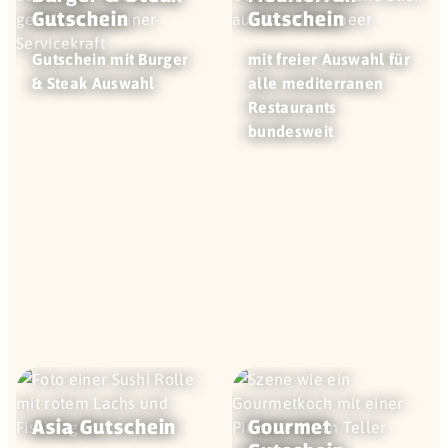
Gutschein
Gutschein
Gutschein mit Burger
mit freier Auswahl für
& Steak Auswahl
alle mediterranen
Restaurants
bundesweit
Asia Gutschein
Gourmet