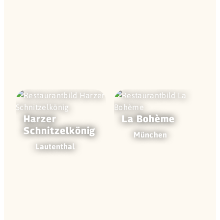
Harzer
La Bohème
Schnitzel­könig
München
Lautenthal