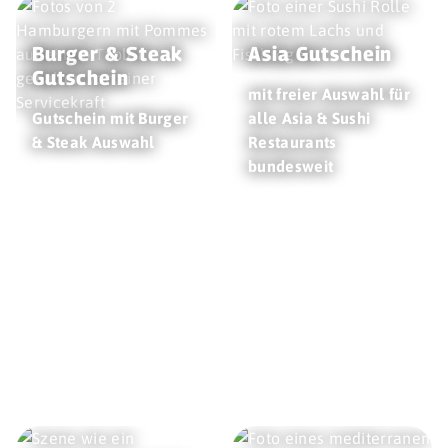
Burger & Steak
Asia Gutschein
Gutschein
mit freier Auswahl für
Gutschein mit Burger
alle Asia & Sushi
& Steak Auswahl
Restaurants
bundesweit