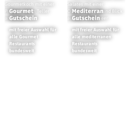
Gourmet
Mediterran
Gutschein
Gutschein
mit freier Auswahl für
mit freier Auswahl für
alle Gourmet
alle mediterranen
Restaurants
Restaurants
bundesweit
bundesweit