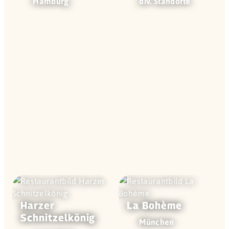
Hamburg
div. Standorte
Harzer
La Bohème
Schnitzel­könig
München