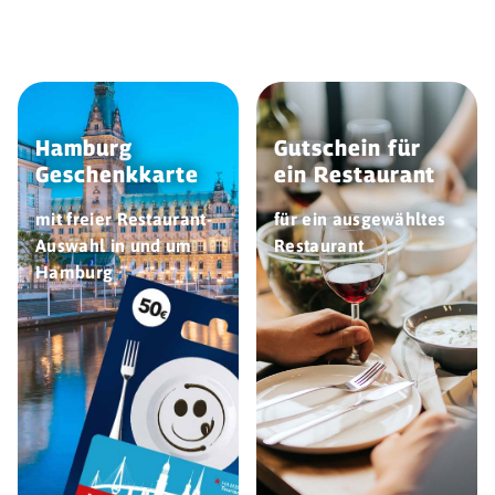
Hamburg
Gutschein für
Geschenk­karte
ein Restaurant
mit freier Restaurant-
für ein ausgewähltes
Auswahl in und um
Restaurant
Hamburg