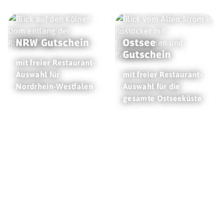
NRW Gutschein
Ostsee
Gutschein
mit freier Restaurant-
Auswahl für
mit freier Restaurant-
Nordrhein-Westfalen
Auswahl für die
gesamte Ostseeküste