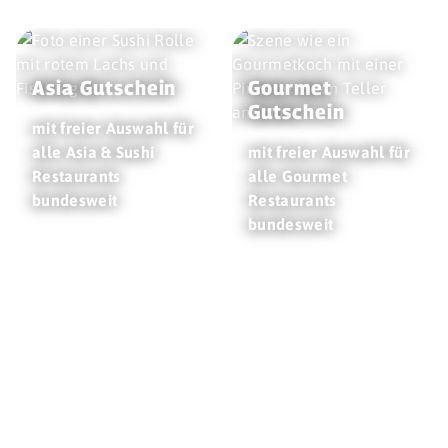
Asia Gutschein
Gourmet
Gutschein
mit freier Auswahl für
alle Asia & Sushi
mit freier Auswahl für
Restaurants
alle Gourmet
bundesweit
Restaurants
bundesweit