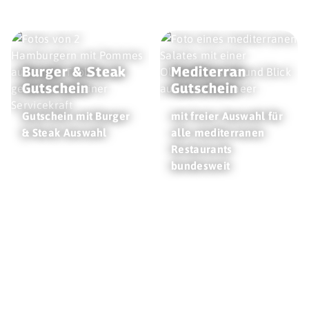
Burger & Steak
Mediterran
Gutschein
Gutschein
Gutschein mit Burger
mit freier Auswahl für
& Steak Auswahl
alle mediterranen
Restaurants
bundesweit