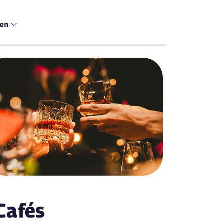
men
Cafés