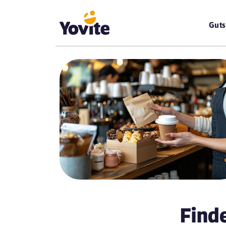
Guts
Find