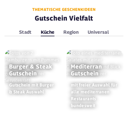
THEMATISCHE GESCHENKIDEEN
Gutschein Vielfalt
Stadt
Küche
Region
Universal
Burger & Steak
Mediterran
Gutschein
Gutschein
Gutschein mit Burger
mit freier Auswahl für
& Steak Auswahl
alle mediterranen
Restaurants
bundesweit