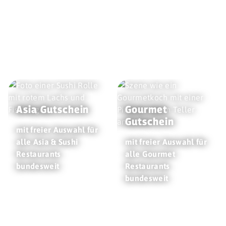
Asia Gutschein
Gourmet
Gutschein
mit freier Auswahl für
alle Asia & Sushi
mit freier Auswahl für
Restaurants
alle Gourmet
bundesweit
Restaurants
bundesweit