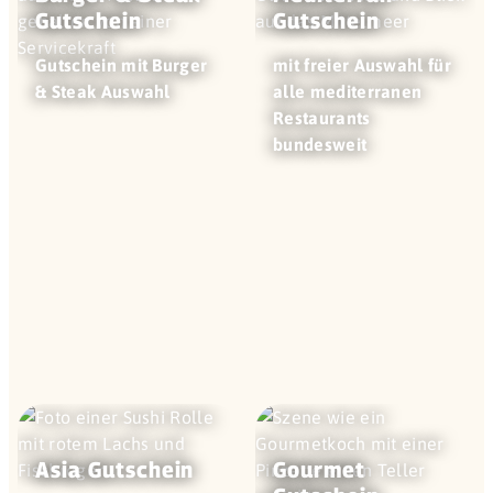
Gutschein
Gutschein
Gutschein mit Burger
mit freier Auswahl für
& Steak Auswahl
alle mediterranen
Restaurants
bundesweit
Asia Gutschein
Gourmet