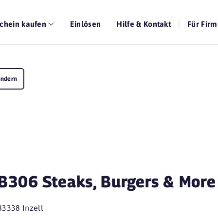
chein kaufen
Einlösen
Hilfe & Kontakt
Für Fir
ändern
B306 Steaks, Burgers & More
83338 Inzell