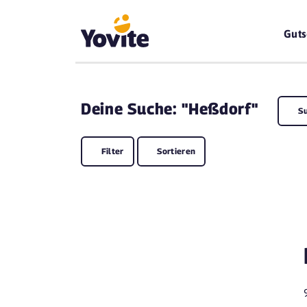
Guts
Deine
Suche: "Heßdorf"
S
Filter
Sortieren