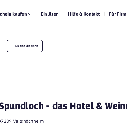
chein kaufen
Einlösen
Hilfe & Kontakt
Für Fir
Suche ändern
Spundloch - das Hotel & Wein
97209 Veitshöchheim