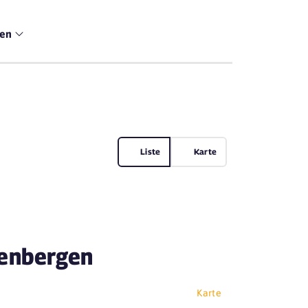
men
Liste
Karte
denbergen
Karte