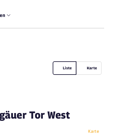
men
Liste
Karte
lgäuer Tor West
Karte