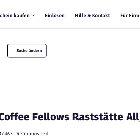
chein kaufen
Einlösen
Hilfe & Kontakt
Für Fir
Suche ändern
Coffee Fellows Raststätte Al
87463 Dietmannsried