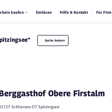
chein kaufen
Einlösen
Hilfe & Kontakt
Für Fir
pitzingsee"
Suche ändern
Berggasthof Obere Firstalm
83727 Schliersee OT Spitzingsee