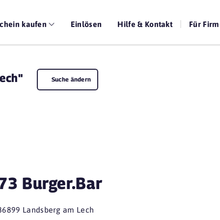
chein kaufen
Einlösen
Hilfe & Kontakt
Für Fir
ech"
Suche ändern
73 Burger.Bar
86899 Landsberg am Lech