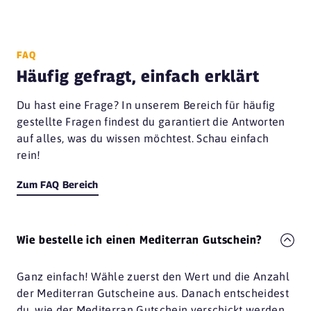
Blinkfür
23946 Boltenhagen
Café Nova
FAQ
53111 Bonn
Häufig gefragt, einfach erklärt
Casa D'Olid
Du hast eine Frage? In unserem Bereich für häufig
53115 Bonn
gestellte Fragen findest du garantiert die Antworten
auf alles, was du wissen möchtest. Schau einfach
Casa D'Olid
53121 Bonn
rein!
Forissimo
Zum FAQ Bereich
53113 Bonn
L'Osteria
53111 Bonn
Wie bestelle ich einen Mediterran Gutschein?
L'Osteria
Ganz einfach! Wähle zuerst den Wert und die Anzahl
53227 Bonn
der Mediterran Gutscheine aus. Danach entscheidest
L'Osteria Bonn
du, wie der Mediterran Gutschein verschickt werden