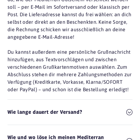
53113 Bonn
soll – per E-Mail im Sofortversand oder klassisch per
Post. Die Lieferadresse kannst du frei wählen: an dich
L'Osteria
selbst oder direkt an den Beschenkten. Keine Sorge,
53332 Bornheim
die Rechnung schicken wir ausschließlich an deine
L'Osteria
angegebene E-Mail-Adresse!
38102 Braunschweig
Du kannst außerdem eine persönliche Grußnachricht
Justus
hinzufügen, aus Textvorschlägen und zwischen
28197 Bremen
verschiedenen Grußkartenmotiven auswählen. Zum
L'Osteria Bremen
Abschluss stehen dir mehrere Zahlungsmethoden zur
28307 Bremen
Verfügung (Kreditkarte, Vorkasse, Klarna/SOFORT
oder PayPal) – und schon ist die Bestellung erledigt!
Q1
28195 Bremen
RIVA
Wie lange dauert der Versand?
28217 Bremen
Unique
Wie und wo löse ich meinen Mediterran
28359 Bremen