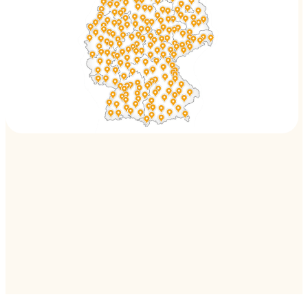
da Sergio
26603 Aurich
Bei Mario
71522 Backnang
Templerhof
53498 Bad Breisig
Golfhaus
61348 Bad Homburg
Chausseehaus
36448 Bad Liebenstein
Parkhotel Bad Mergentheim
97980 Bad Mergentheim
da Sergio
26160 Bad Zwischenahn