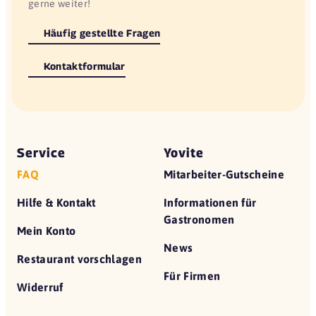
01324 Dresden
gerne weiter!
Galerie
Häufig gestellte Fragen
01219 Dresden
Kontaktformular
Il Girasole
01239 Dresden
L'Osteria
01069 Dresden
Service
Yovite
L'Osteria
FAQ
Mitarbeiter-Gutscheine
01067 Dresden
L'Osteria Dresden
Hilfe & Kontakt
Informationen für
01239 Dresden
Gastronomen
Mein Konto
Mamma Mia
News
Restaurant vorschlagen
01067 Dresden
Für Firmen
Widerruf
Schmidt's
01109 Dresden