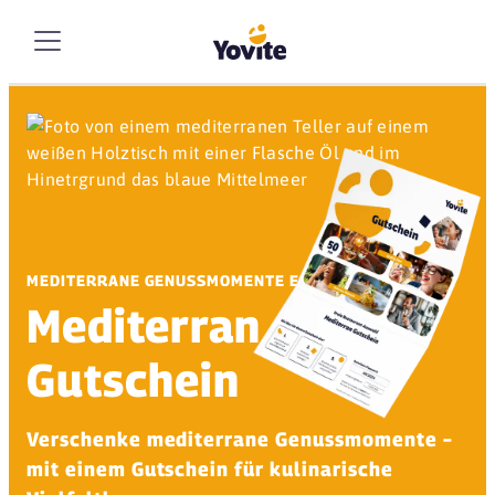
MEDITERRANE GENUSSMOMENTE ERLEBEN
Mediterran
Gutschein
Verschenke mediterrane Genussmomente –
mit einem Gutschein für kulinarische