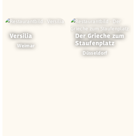
Versilia
Der Grieche zum
Staufen­platz
Weimar
Düsseldorf