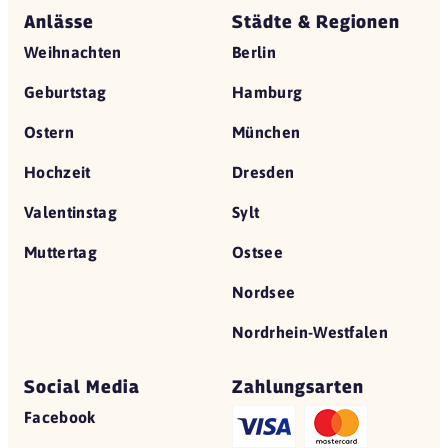
Anlässe
Städte & Regionen
L'Osteria
47059 Duisburg
Weihnachten
Berlin
Loewe Burger Restaurant
Geburtstag
Hamburg
47051 Duisburg
Ostern
München
L'Osteria
52353 Düren
Hochzeit
Dresden
ASKITIS
Valentinstag
Sylt
40237 Düsseldorf
Muttertag
Ostsee
Der Grieche
40235 Düsseldorf
Nordsee
Die Kurve
Nordrhein-Westfalen
40477 Düsseldorf
L'Osteria
Social Media
Zahlungsarten
40212 Düsseldorf
Facebook
L'Osteria