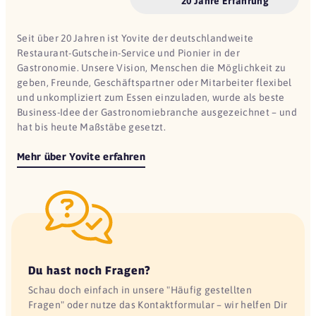
20 Jahre Erfahrung
Pizzeria Azzurra
78586 Deilingen
Seit über 20 Jahren ist Yovite der deutschlandweite
Zur Schloßwache
Restaurant-Gutschein-Service und Pionier in der
04509 Delitzsch
Gastronomie. Unsere Vision, Menschen die Möglichkeit zu
geben, Freunde, Geschäftspartner oder Mitarbeiter flexibel
Hofgarten
und unkompliziert zum Essen einzuladen, wurde als beste
53507 Dernau
Business-Idee der Gastronomiebranche ausgezeichnet – und
hat bis heute Maßstäbe gesetzt.
L'Osteria
46434 Dinslaken
Mehr über Yovite erfahren
L'Osteria
41540 Dormagen
L'Osteria
44137 Dortmund
L'Osteria
Du hast noch Fragen?
44269 Dortmund
Schau doch einfach in unsere "Häufig gestellten
Delizia
Fragen" oder nutze das Kontaktformular – wir helfen Dir