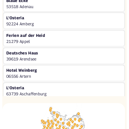
Blaue Ecke
53518 Adenau
L'Osteria
92224 Amberg
Ferien auf der Heid
21279 Appel
Deutsches Haus
39619 Arendsee
Hotel Weinberg
06556 Artern
L'Osteria
63739 Aschaffenburg
L'Osteria
86156 Augsburg
L'Osteria
86165 Augsburg