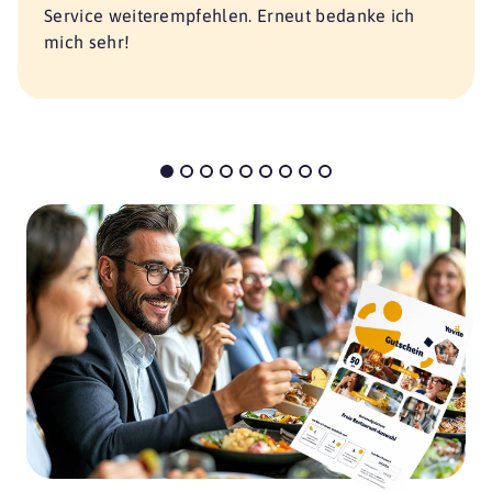
Ristorante Capitano
Service weiterempfehlen. Erneut bedanke ich
13435 Berlin
mich sehr!
Ristorante San Giorgio
10629 Berlin
Spagos
10178 Berlin
Vino & Basilico
10117 Berlin
Vivolo olé!
10178 Berlin
Weiss
10625 Berlin
L'Osteria Bernau
83233 Bernau am Chiemsee
Malerklause