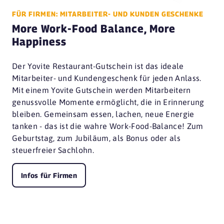
54413 Bescheid
FÜR FIRMEN: MITARBEITER- UND KUNDEN GESCHENKE
PEDI
More Work-Food Balance, More
88400 Biberach an der Riss
Happiness
Kachelhaus
33602 Bielefeld
Der Yovite Restaurant-Gutschein ist das ideale
Mitarbeiter- und Kundengeschenk für jeden Anlass.
L'Osteria
Mit einem Yovite Gutschein werden Mitarbeitern
33602 Bielefeld
genussvolle Momente ermöglicht, die in Erinnerung
Seensucht
bleiben. Gemeinsam essen, lachen, neue Energie
06749 Bitterfeld-Wolfen
tanken - das ist die wahre Work-Food-Balance! Zum
Geburtstag, zum Jubiläum, als Bonus oder als
Beckmannshof
steuerfreier Sachlohn.
44866 Bochum
L'Osteria
Infos für Firmen
44791 Bochum
L'Osteria Bochum
44787 Bochum