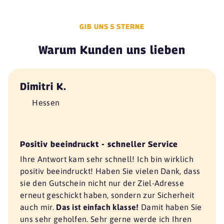
L'Osteria
10623 Berlin
GIB UNS 5 STERNE
L'Osteria
Warum Kunden uns lieben
10243 Berlin
L'Osteria
Dimitri K.
10178 Berlin
Hessen
L'Osteria
12623 Berlin
L'Osteria Berlin
Positiv beeindruckt - schneller Service
10117 Berlin
Ihre Antwort kam sehr schnell! Ich bin wirklich
mama Berlin Mitte
positiv beeindruckt! Haben Sie vielen Dank, dass
10117 Berlin
sie den Gutschein nicht nur der Ziel-Adresse
erneut geschickt haben, sondern zur Sicherheit
mama Berlin Westend
14052 Berlin
auch mir.
Das ist einfach klasse!
Damit haben Sie
uns sehr geholfen. Sehr gerne werde ich Ihren