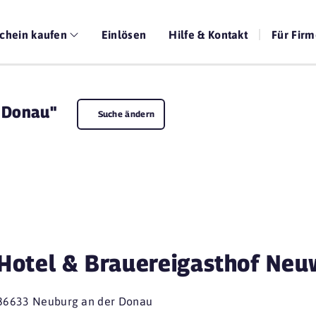
chein kaufen
Einlösen
Hilfe & Kontakt
Für Fir
 Donau"
Suche ändern
Hotel & Brauereigasthof Neu
86633 Neuburg an der Donau