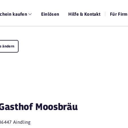
chein kaufen
Einlösen
Hilfe & Kontakt
Für Fir
e ändern
Gasthof Moosbräu
86447 Aindling