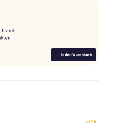
chland.
nkten.
In den Warenkorb
Karte