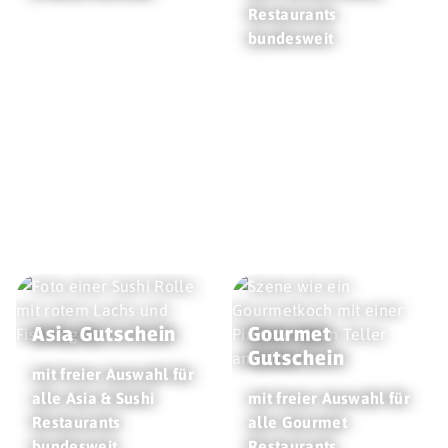
Restaurants
bundesweit
Asia Gutschein
Gourmet
Gutschein
mit freier Auswahl für
alle Asia & Sushi
mit freier Auswahl für
Restaurants
alle Gourmet
bundesweit
Restaurants