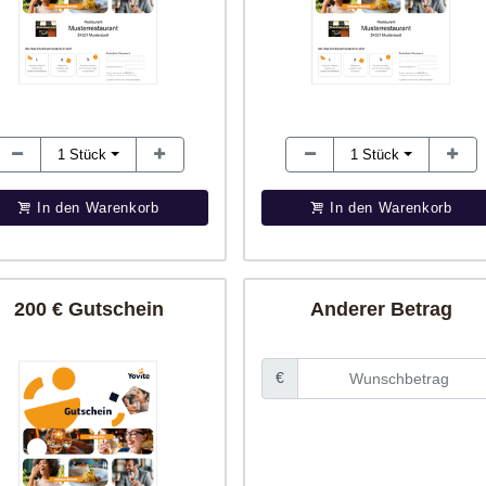
1
Stück
1
Stück
In den Warenkorb
In den Warenkorb
200 € Gutschein
Anderer Betrag
€