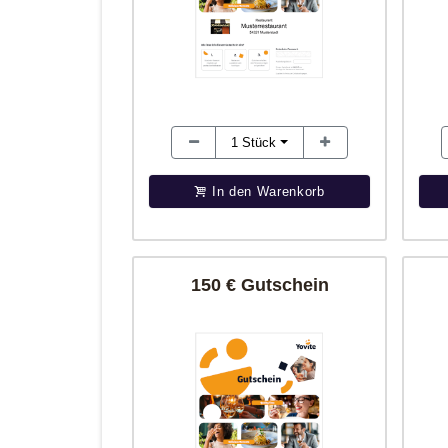
1
Stück
In den Warenkorb
150 € Gutschein