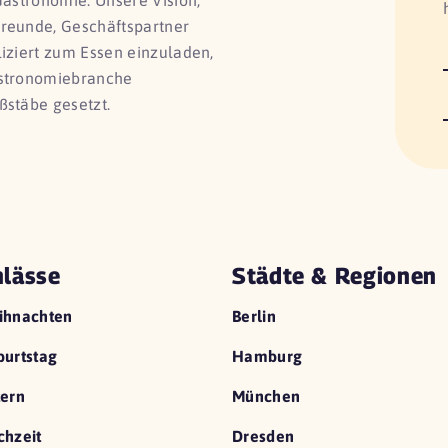
Gastronomie. Unsere Vision,
Freunde, Geschäftspartner
liziert zum Essen einzuladen,
astronomiebranche
ßstäbe gesetzt.
lässe
Städte & Regionen
ihnachten
Berlin
urtstag
Hamburg
ern
München
hzeit
Dresden