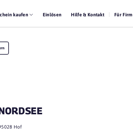
chein kaufen
Einlösen
Hilfe & Kontakt
Für Fir
ern
NORDSEE
95028 Hof