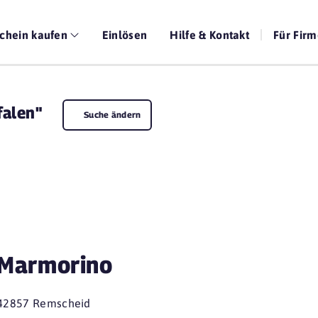
chein kaufen
Einlösen
Hilfe & Kontakt
Für Fir
falen"
Suche ändern
Marmorino
42857 Remscheid