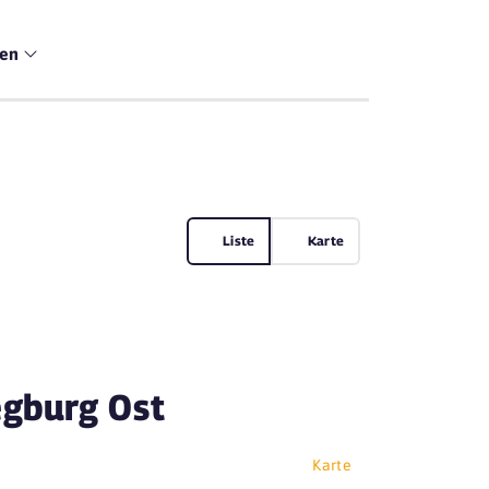
men
Liste
Karte
egburg Ost
Karte