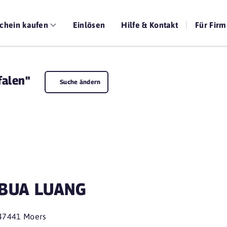
chein kaufen
Einlösen
Hilfe & Kontakt
Für Fir
falen"
Suche ändern
BUA LUANG
47441 Moers