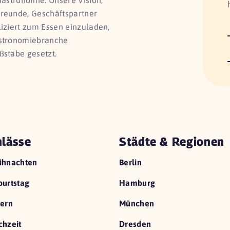
Gastronomie. Unsere Vision,
Freunde, Geschäftspartner
liziert zum Essen einzuladen,
astronomiebranche
ßstäbe gesetzt.
lässe
Städte & Regionen
ihnachten
Berlin
urtstag
Hamburg
ern
München
hzeit
Dresden