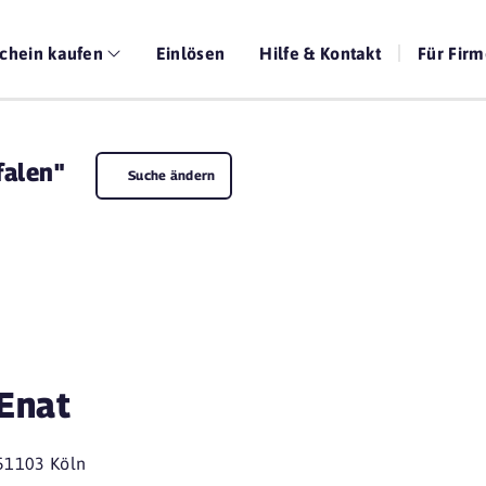
chein kaufen
Einlösen
Hilfe & Kontakt
Für Fir
falen"
Suche ändern
Enat
51103 Köln