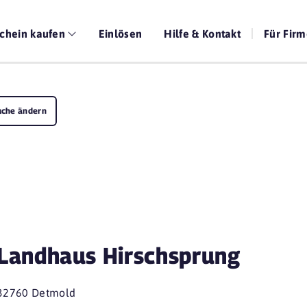
chein kaufen
Einlösen
Hilfe & Kontakt
Für Fir
uche ändern
Landhaus Hirschsprung
32760 Detmold