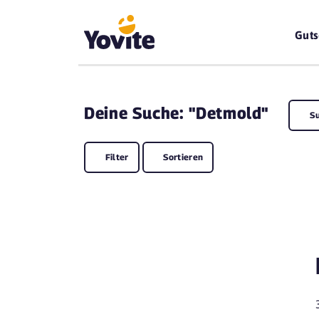
Guts
Deine
Suche: "Detmold"
S
Filter
Sortieren