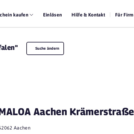
chein kaufen
Einlösen
Hilfe & Kontakt
Für Fir
falen"
Suche ändern
MALOA Aachen Krämerstraß
52062 Aachen