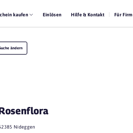
chein kaufen
Einlösen
Hilfe & Kontakt
Für Fir
Suche ändern
Rosenflora
52385 Nideggen