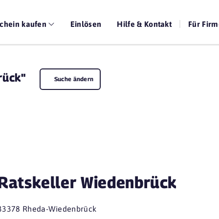
chein kaufen
Einlösen
Hilfe & Kontakt
Für Fir
rück"
Suche ändern
Ratskeller Wiedenbrück
33378 Rheda-Wiedenbrück