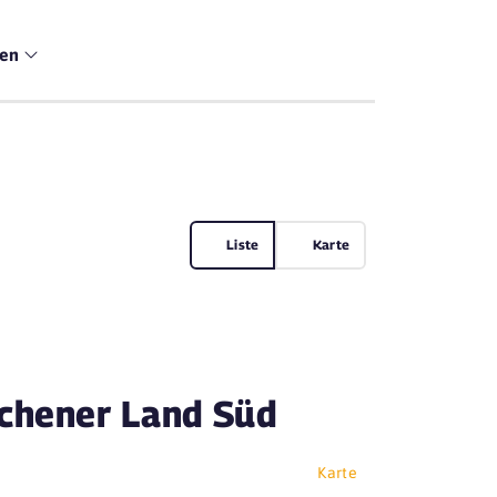
men
Liste
Karte
achener Land Süd
Karte