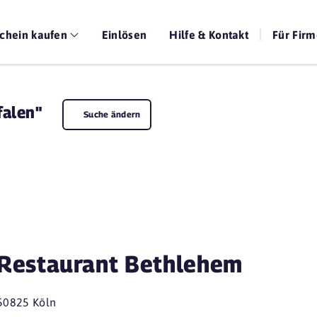
chein kaufen
Einlösen
Hilfe & Kontakt
Für Fir
falen"
Suche ändern
Restaurant Bethlehem
50825 Köln