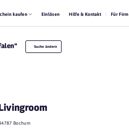
chein kaufen
Einlösen
Hilfe & Kontakt
Für Fir
falen"
Suche ändern
Livingroom
44787 Bochum