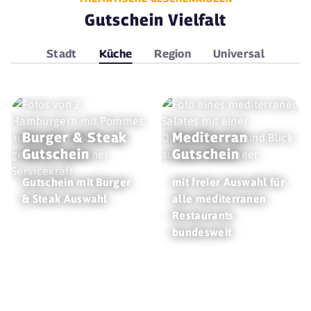
Gutschein Vielfalt
Stadt
Küche
Region
Universal
Burger & Steak
Mediterran
Gutschein
Gutschein
Gutschein mit Burger
mit freier Auswahl für
& Steak Auswahl
alle mediterranen
Restaurants
bundesweit