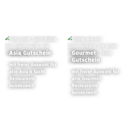
Asia Gutschein
Gourmet
Gutschein
mit freier Auswahl für
alle Asia & Sushi
mit freier Auswahl für
Restaurants
alle Gourmet
bundesweit
Restaurants
bundesweit