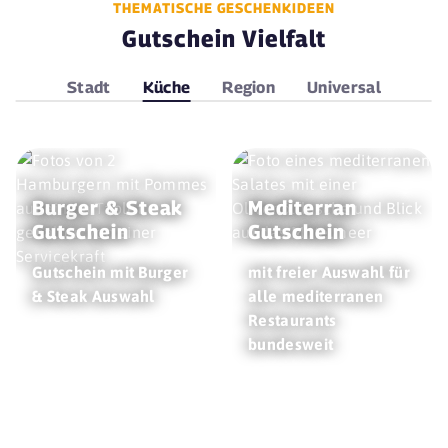
THEMATISCHE GESCHENKIDEEN
Gutschein Vielfalt
Stadt
Küche
Region
Universal
Burger & Steak
Mediterran
Gutschein
Gutschein
Gutschein mit Burger
mit freier Auswahl für
& Steak Auswahl
alle mediterranen
Restaurants
bundesweit