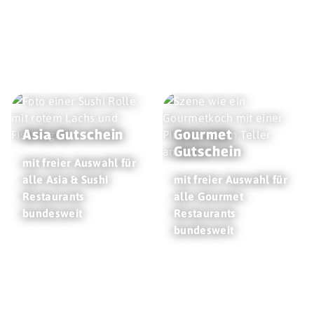
Asia Gutschein
Gourmet
Gutschein
mit freier Auswahl für
alle Asia & Sushi
mit freier Auswahl für
Restaurants
alle Gourmet
bundesweit
Restaurants
bundesweit