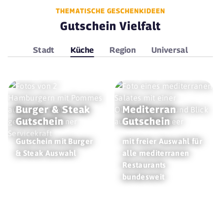
THEMATISCHE GESCHENKIDEEN
Gutschein Vielfalt
Stadt
Küche
Region
Universal
Burger & Steak
Mediterran
Gutschein
Gutschein
Gutschein mit Burger
mit freier Auswahl für
& Steak Auswahl
alle mediterranen
Restaurants
bundesweit