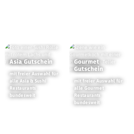
Asia Gutschein
Gourmet
Gutschein
mit freier Auswahl für
alle Asia & Sushi
mit freier Auswahl für
Restaurants
alle Gourmet
bundesweit
Restaurants
bundesweit