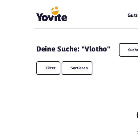
Guts
Deine
Suche: "Vlotho"
Such
Filter
Sortieren