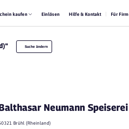
chein kaufen
Einlösen
Hilfe & Kontakt
Für Fir
d)"
Suche ändern
Balthasar Neumann Speiserei
50321 Brühl (Rheinland)