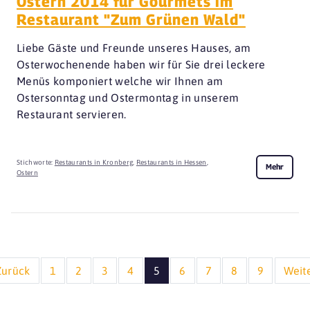
Ostern 2014 für Gourmets im
Restaurant "Zum Grünen Wald"
Liebe Gäste und Freunde unseres Hauses, am
Osterwochenende haben wir für Sie drei leckere
Menüs komponiert welche wir Ihnen am
Ostersonntag und Ostermontag in unserem
Restaurant servieren.
Stichworte:
Restaurants in Kronberg
,
Restaurants in Hessen
,
Mehr
Ostern
Zurück
1
2
3
4
5
6
7
8
9
Weit