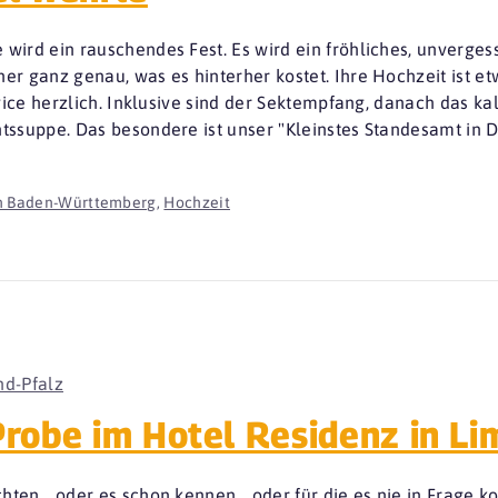
wird ein rauschendes Fest. Es wird ein fröhliches, unvergess
er ganz genau, was es hinterher kostet. Ihre Hochzeit ist e
ervice herzlich. Inklusive sind der Sektempfang, danach das k
htssuppe. Das besondere ist unser "Kleinstes Standesamt in D
in Baden-Württemberg
,
Hochzeit
nd-Pfalz
robe im Hotel Residenz in L
ten... oder es schon kennen... oder für die es nie in Frage k