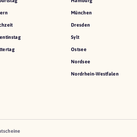
urtstag
Hamburg
ern
München
hzeit
Dresden
entinstag
Sylt
tertag
Ostsee
Nordsee
Nordrhein-Westfalen
utscheine