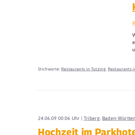
R
W
e
u
Stichworte:
Restaurants in Tutzing
,
Restaurants i
24.06.09 00:06 Uhr |
Triberg
,
Baden-Württe
Hochzeit im Parkhot