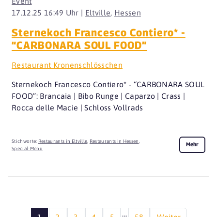
Event
17.12.25 16:49 Uhr |
Eltville
,
Hessen
Sternekoch Francesco Contiero* -
“CARBONARA SOUL FOOD”
Restaurant Kronenschlösschen
Sternekoch Francesco Contiero* - “CARBONARA SOUL
FOOD”: Brancaia | Bibo Runge | Caparzo | Crass |
Rocca delle Macie | Schloss Vollrads
Stichworte:
Restaurants in Eltville
,
Restaurants in Hessen
,
Mehr
Special-Menü
...
1
2
3
4
5
58
Weiter