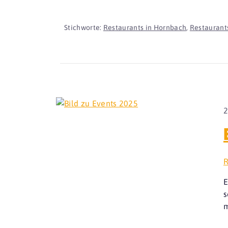
Stichworte:
Restaurants in Hornbach
,
Restaurants
2
R
E
s
m