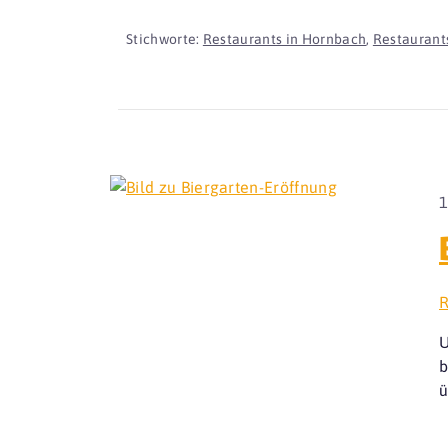
Stichworte:
Restaurants in Hornbach
,
Restaurants
1
R
U
b
ü