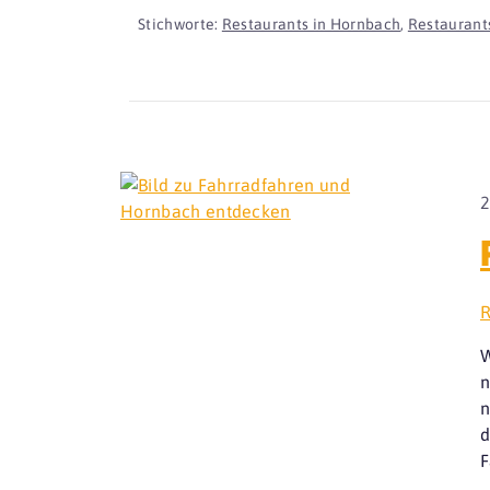
Stichworte:
Restaurants in Hornbach
,
Restaurants
2
R
W
n
n
d
F