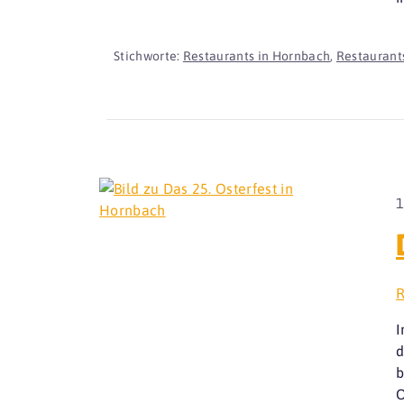
Stichworte:
Restaurants in Hornbach
,
Restaurants
1
R
I
d
b
O