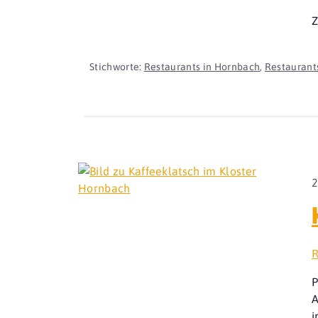
Z
Stichworte:
Restaurants in Hornbach
,
Restaurants
2
R
P
A
i