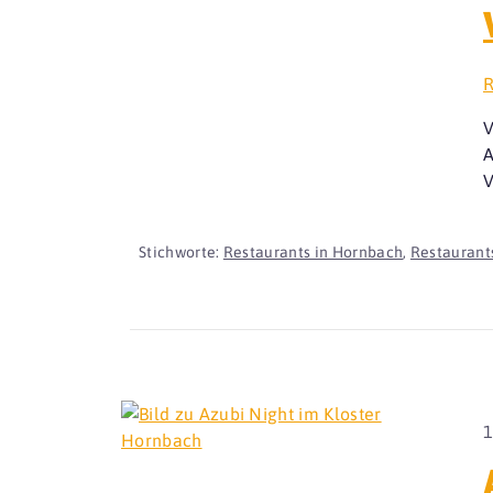
R
V
A
V
Stichworte:
Restaurants in Hornbach
,
Restaurants
1