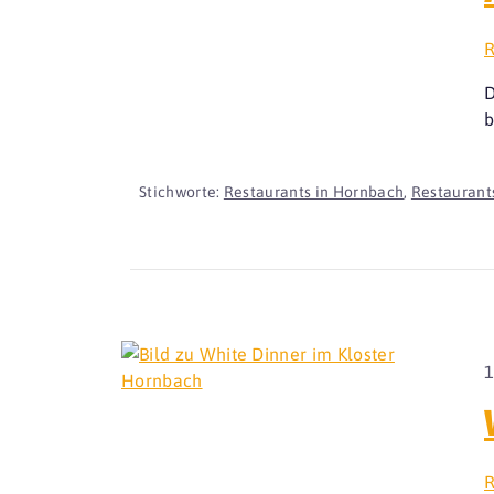
R
D
b
Stichworte:
Restaurants in Hornbach
,
Restaurants
1
R