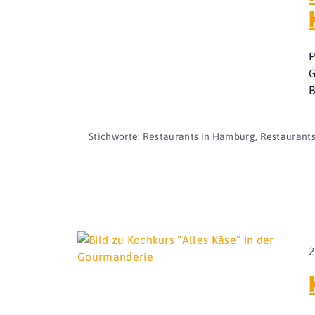
P
G
B
Stichworte:
Restaurants in Hamburg
,
Restaurant
2