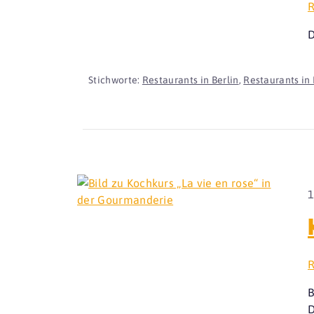
R
D
Stichworte:
Restaurants in Berlin
,
Restaurants in 
1
R
B
D