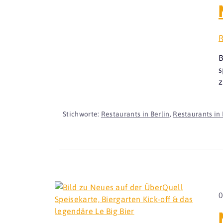
R
B
s
z
Stichworte:
Restaurants in Berlin
,
Restaurants in 
0