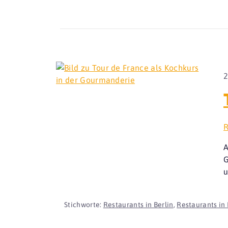
2
R
A
G
u
Stichworte:
Restaurants in Berlin
,
Restaurants in 