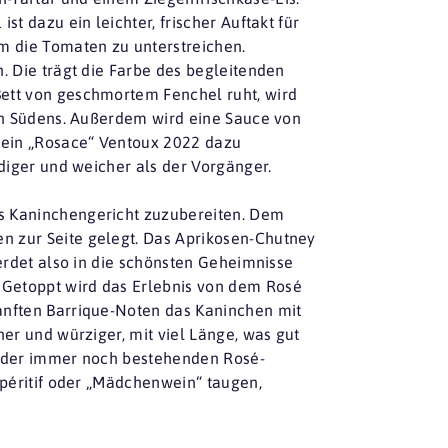
st dazu ein leichter, frischer Auftakt für
m die Tomaten zu unterstreichen.
. Die trägt die Farbe des begleitenden
ett von geschmortem Fenchel ruht, wird
hen Südens. Außerdem wird eine Sauce von
e ein „Rosace“ Ventoux 2022 dazu
ndiger und weicher als der Vorgänger.
s Kaninchengericht zuzubereiten. Dem
n zur Seite gelegt. Das Aprikosen-Chutney
werdet also in die schönsten Geheimnisse
Getoppt wird das Erlebnis von dem Rosé
anften Barrique-Noten das Kaninchen mit
ner und würziger, mit viel Länge, was gut
eider immer noch bestehenden Rosé-
Apéritif oder „Mädchenwein“ taugen,