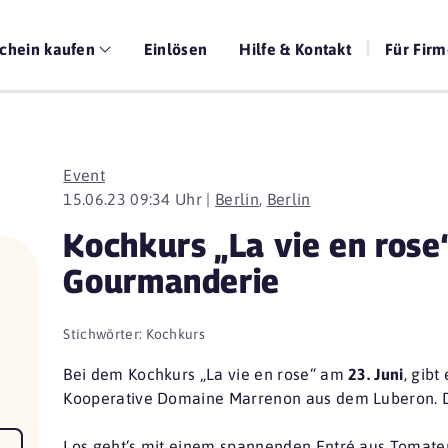
chein kaufen
Einlösen
Hilfe & Kontakt
Für Fir
Event
15.06.23 09:34 Uhr |
Berlin
,
Berlin
Kochkurs „La vie en rose“
Gourmanderie
Stichwörter:
Kochkurs
Bei dem Kochkurs „La vie en rose“ am
23. Juni
, gib
Kooperative Domaine Marrenon aus dem Luberon. D
Los geht‘s mit einem spannenden Entré aus Tomaten