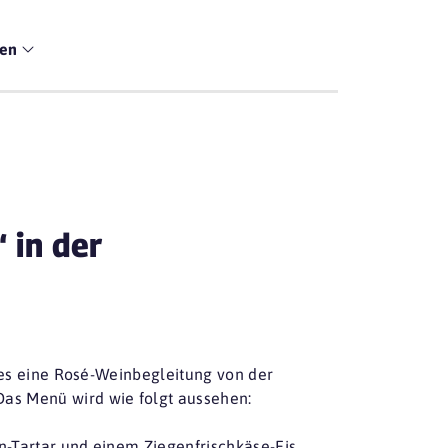
men
 in der
t es eine Rosé-Weinbegleitung von der
as Menü wird wie folgt aussehen:
-Tartar und einem Ziegenfrischkäse-Eis.