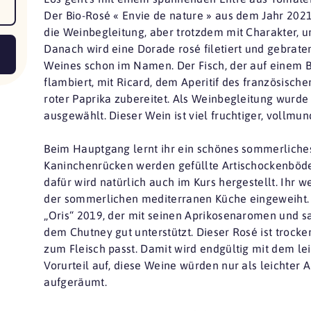
Der Bio-Rosé « Envie de nature » aus dem Jahr 2021 i
die Weinbegleitung, aber trotzdem mit Charakter, u
Danach wird eine Dorade rosé filetiert und gebraten
Weines schon im Namen. Der Fisch, der auf einem B
flambiert, mit Ricard, dem Aperitif des französisc
roter Paprika zubereitet. Als Weinbegleitung wurd
ausgewählt. Dieser Wein ist viel fruchtiger, vollmu
Beim Hauptgang lernt ihr ein schönes sommerliche
Kaninchenrücken werden gefüllte Artischockenböde
dafür wird natürlich auch im Kurs hergestellt. Ihr 
der sommerlichen mediterranen Küche eingeweiht. 
„Oris“ 2019, der mit seinen Aprikosenaromen und s
dem Chutney gut unterstützt. Dieser Rosé ist trocke
zum Fleisch passt. Damit wird endgültig mit dem l
Vorurteil auf, diese Weine würden nur als leichter 
aufgeräumt.