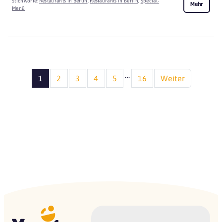
Stichworte:
Restaurants in Berlin
,
Restaurants in Berlin
,
Special-
Mehr
Menü
...
1
2
3
4
5
16
Weiter