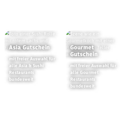
Asia Gutschein
Gourmet
Gutschein
mit freier Auswahl für
alle Asia & Sushi
mit freier Auswahl für
Restaurants
alle Gourmet
bundesweit
Restaurants
bundesweit