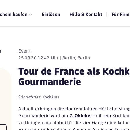
chein kaufen
Einlösen
Hilfe & Kontakt
Für Fir
Event
25.09.20 12:42 Uhr |
Berlin
,
Berlin
Tour de France als Kochk
Gourmanderie
Stichwörter:
Kochkurs
Aktuell erbringen die Radrennfahrer Höchstleistung
Gourmanderie wird am
7. Oktober
in ihrem Kochkur
vollbringen und dabei für die vier Gänge eine kulin
Hexagons unternehmen. Kommen Sie in das Team de