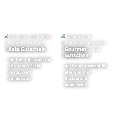
Asia Gutschein
Gourmet
Gutschein
mit freier Auswahl für
alle Asia & Sushi
mit freier Auswahl für
Restaurants
alle Gourmet
bundesweit
Restaurants
bundesweit