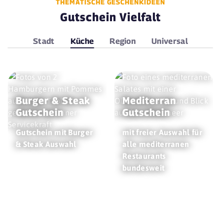
THEMATISCHE GESCHENKIDEEN
Gutschein Vielfalt
Stadt
Küche
Region
Universal
Burger & Steak
Mediterran
Gutschein
Gutschein
Gutschein mit Burger
mit freier Auswahl für
& Steak Auswahl
alle mediterranen
Restaurants
bundesweit