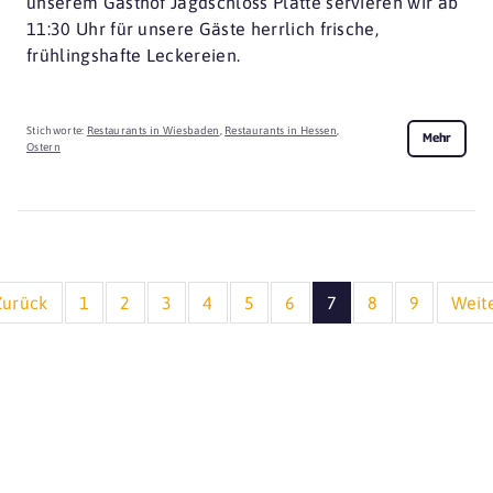
unserem Gasthof Jagdschloss Platte servieren wir ab
11:30 Uhr für unsere Gäste herrlich frische,
frühlingshafte Leckereien.
Stichworte:
Restaurants in Wiesbaden
,
Restaurants in Hessen
,
Mehr
Ostern
Zurück
1
2
3
4
5
6
7
8
9
Weit