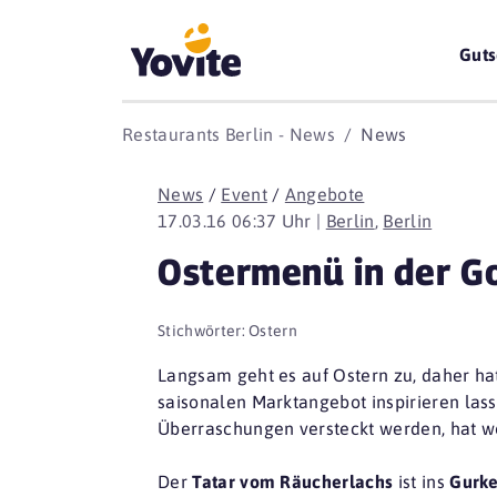
Guts
Restaurants Berlin - News
News
News
/
Event
/
Angebote
17.03.16 06:37 Uhr |
Berlin
,
Berlin
Ostermenü in der G
Stichwörter:
Ostern
Langsam geht es auf Ostern zu, daher h
saisonalen Marktangebot inspirieren las
Überraschungen versteckt werden, hat wo
Der
Tatar vom Räucherlachs
ist ins
Gurke